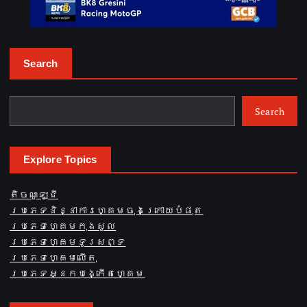
Search
Search
Explore Topics
តិចណូឡូជី
ប្រភេទនិន្នាការហ្គេមចុងក្រោយបំផុត
ប្រភេទហ្គេមកុងសូល
ប្រភេទហ្គេមទូរសព្ទ
ប្រភេទហ្គេមលើតុ
ប្រភេទអ្នកបង្កើតហ្គេម