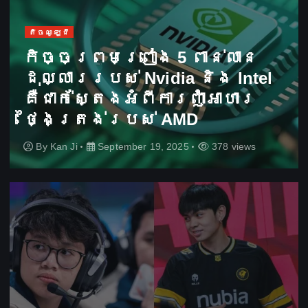
តិចណូឡូជី
កិច្ចព្រមព្រៀង 5 ពាន់លាន
ដុល្លាររបស់ Nvidia និង Intel
គឺជាក់ស្តែងអំពីការញ៉ាំអាហារ
ថ្ងៃត្រង់របស់ AMD
By
Kan Ji
September 19, 2025
378 views