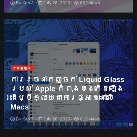
By
Kan Ji
July 28, 2025
602 views
តិចណូឡូជី
ការ​រចនា​កញ្ចក់ Liquid Glass
របស់ Apple ​កំពុង​បង្កើត​ឡើង​
ដើម្បី​ក្លាយ​ជា​ការ​ផ្អាក​នៅ​លើ
Macs
By
Kan Ji
July 28, 2025
612 views