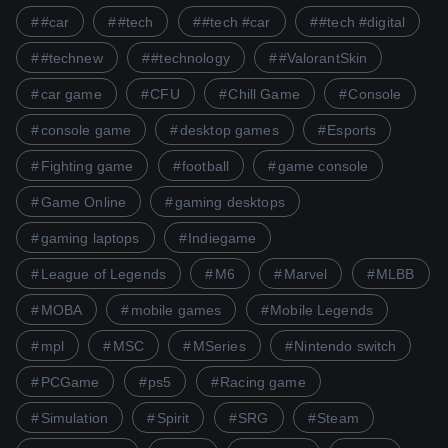
#car
#tech
#tech #car
#tech #digital
#technew
#technology
#ValorantSkin
car game
CFU
Chill Game
Console
console game
desktop games
Esports
Fighting game
football
game console
Game Online
gaming desktops
gaming laptops
Indiegame
League of Legends
M6
Marvel
MLBB
MOBA
mobile games
Mobile Legends
mpl
MSC
MSeries
Nintendo switch
PCGame
ps5
Racing game
Simulation
Spirit
SRG
Steam