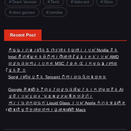
Team Vamos
Tech
Valorant
Xbox
xbox games
zombie
Recent Post
កិច្ចព្រមព្រៀង 5 ពាន់លានដុល្លាររបស់ Nvidia និង
Intel គឺជាក់ស្តែងអំពីការញ៉ាំអាហារថ្ងៃត្រង់របស់ AMD
លទ្ធផលការប្រកួត MSC វគ្គ ៨ ក្រុមចុងក្រោយ
ថ្ងៃទី ១
Sony ត្រៀមប្ដឹង​ Tencent ពីការលួចចំលងហ្គេម
Google គិតឡើងវិញនូវលទ្ធផលស្វែងរកជាមួយនឹង AI
ថ្មីរបស់ខ្លួន ‘មគ្គុទ្ទេសក៍គេហទំព័រ
ការ​រចនា​កញ្ចក់ Liquid Glass របស់ Apple ​កំពុង​បង្កើត​
ឡើង​ដើម្បី​ក្លាយ​ជា​ការ​ផ្អាក​នៅ​លើ Macs