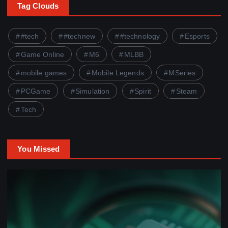
Tag Clouds
#tech
#technew
#technology
Esports
Game Online
M6
MLBB
mobile games
Mobile Legends
MSeries
PCGame
Simulation
Spirit
Steam
Tech
You Missed