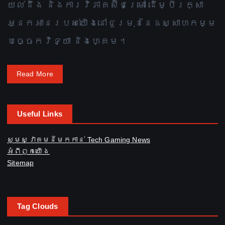
យល់ដឹង និងការវិភាគស៊ីជម្រៅ ដើម្បីរក្សា
អ្នកអានរបស់យើងនៅជួរមុខនៃឧស្សាហកម្ម
បច្ចេកវិទ្យា និងហ្គេម។
Read More
Useful Links
សូមស្វាគមន៍មកកាន់ Tech Gaming News
អំពី​ពួក​យើង
Sitemap
Tag Clouds