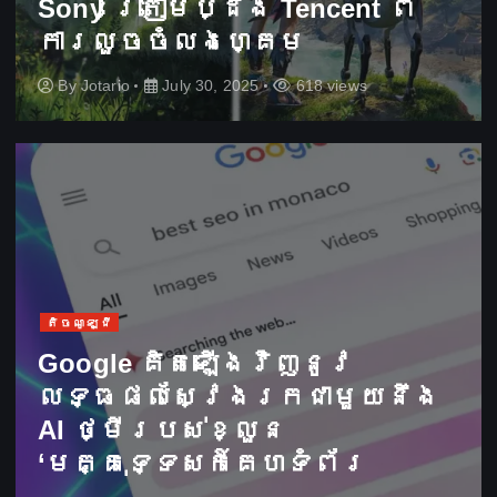
Sony ត្រៀមប្ដឹង​ Tencent ពី
ការលួចចំលងហ្គេម
By
Jotario
July 30, 2025
618 views
តិចណូឡូជី
Google គិតឡើងវិញនូវ
លទ្ធផលស្វែងរកជាមួយនឹង
AI ថ្មីរបស់ខ្លួន
‘មគ្គុទ្ទេសក៍គេហទំព័រ