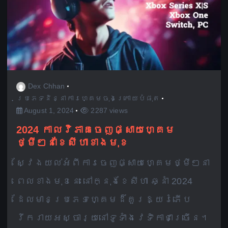
Dex Chhan
ប្រភេទនិន្នាការហ្គេមចុងក្រោយបំផុត
August 1, 2024
2287 views
2024 កាលវិភាគចេញផ្សាយហ្គេម
ថ្មីៗនាខែសីហាខាងមុខ
ស្វែងយល់អំពីការចេញផ្សាយហ្គេមថ្មីៗនា
ពេលខាងមុខនេះ នៅក្នុងខែសីហា ឆ្នាំ 2024
ដែលមានប្រភេទហ្គេមដ៏គួរឱ្យរំភើប
រីករាយអស្ចារ្យនៅទូទាំងវេទិកាជាច្រើន។