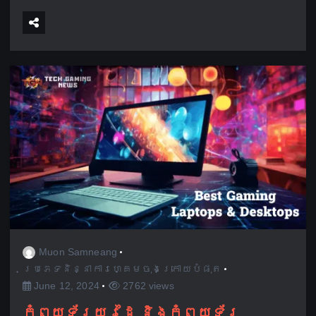
Muon Samneang
ប្រភេទនិន្នាការហ្គេមចុងក្រោយបំផុត
June 12, 2024
2762 views
កុំព្យូទ័រ​យួរដៃ និង​កុំព្យូទ័រ