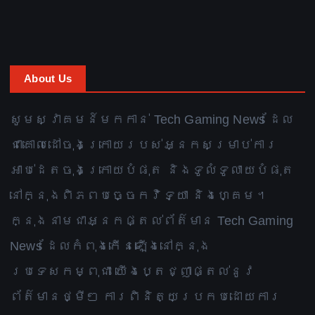
About Us
សូមស្វាគមន៍មកកាន់ Tech Gaming News ដែល
ជាគោលដៅចុងក្រោយរបស់អ្នកសម្រាប់ការ
អាប់ដេតចុងក្រោយបំផុត និងទូលំទូលាយបំផុត
នៅក្នុងពិភពបច្ចេកវិទ្យា និងហ្គេម។
ក្នុងនាមជាអ្នកផ្តល់ព័ត៌មាន Tech Gaming
News ដែលកំពុងកើនឡើងនៅក្នុង
ប្រទេសកម្ពុជា យើងប្តេជ្ញាផ្តល់នូវ
ព័ត៌មានថ្មីៗ ការពិនិត្យប្រកបដោយការ