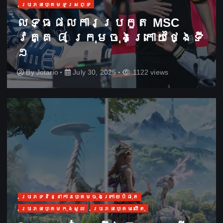
ប្រភេទហ្គេមទូរសព្ទ
លទ្ធផលការប្រកួត MSC
វគ្គ ៨ ក្រុមចុងក្រោយថ្ងៃទី
១
By
Jotario
July 30, 2025
1122 views
ប្រភេទនិន្នាការហ្គេមចុងក្រោយបំផុត
ប្រភេទហ្គេមកុងសូល
ប្រភេទហ្គេមលើតុ