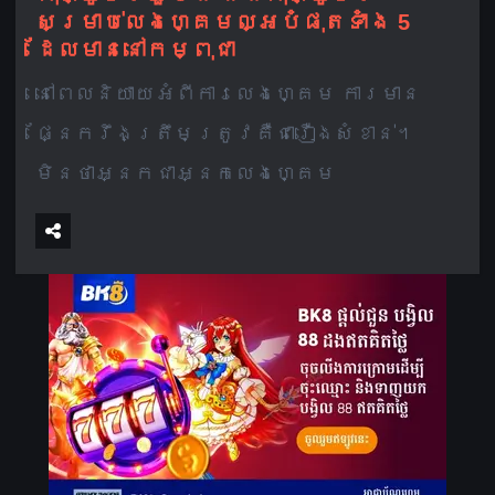
សម្រាប់​លេង​ហ្គេម​ល្អ​បំផុត​ទាំង 5
ដែលមាន​នៅ​​កម្ពុជា
នៅពេលនិយាយអំពីការលេងហ្គេម ការមាន
ផ្នែករឹងត្រឹមត្រូវគឺជារឿងសំខាន់។
មិនថាអ្នកជាអ្នកលេងហ្គេម