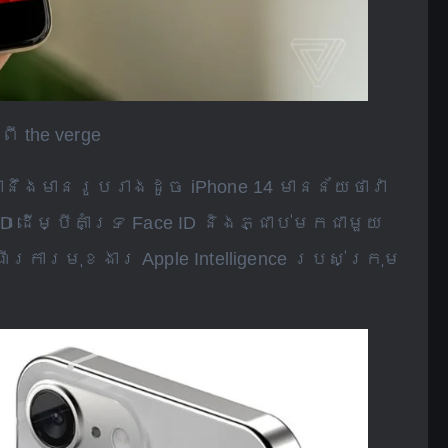
 the verge
ថានឹងមានរូបរាងដូច iPhone 14 មានន័យថាវា
D ដើម្បីគាំទ្រ Face ID និងភ្ជាប់មកជាមួយ
រការមុខងារ Apple Intelligence របស់ក្រុម