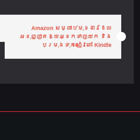
Amazon សម្លាប់មុខងារដែល
អនុញ្ញាតឱ្យអ្នកទាញយក និង
បម្រុងទុកសៀវភៅ Kindle