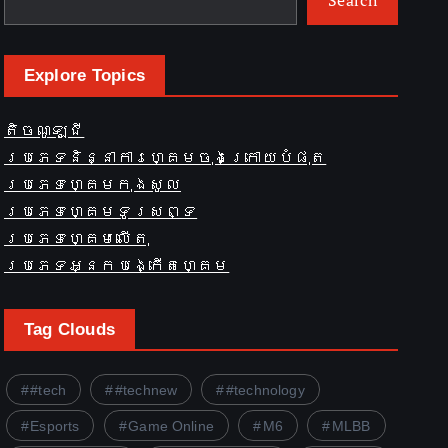
Explore Topics
តិចណូឡូជី
ប្រភេទនិន្នាការហ្គេមចុងក្រោយបំផុត
ប្រភេទហ្គេមកុងសូល
ប្រភេទហ្គេមទូរសព្ទ
ប្រភេទហ្គេមលើតុ
ប្រភេទអ្នកបង្កើតហ្គេម
Tag Clouds
#tech
#technew
#technology
Esports
Game Online
M6
MLBB