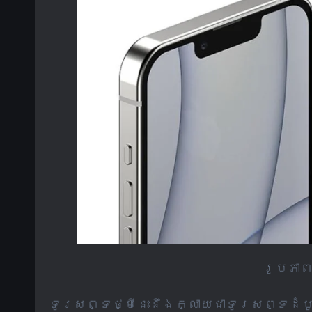
រូបភាពព
ទូរសព្ទ​ថ្មី​នេះ​នឹង​ក្លាយ​ជា​ទូរសព្ទ​ដំ