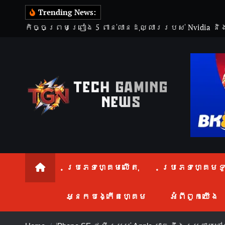
S
Trending News:
k
កិច្ចព្រមព្រៀង 5 ពាន់លានដុល្លាររបស់ Nvidia និង 
i
p
t
o
c
o
n
t
e
n
ប្រភេទហ្គេមលើតុ
ប្រភេទហ្គេម
t
អ្នកបង្កើតហ្គេម
អំពី​ពួក​យើង