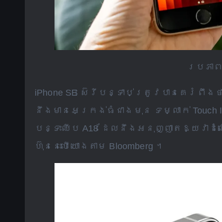
របភាពពី
iPhone SE ស៊េរីបន្ទាប់ត្រូវបានគេរំពឹង
នឹងមានអេក្រង់ធំជាងមុន ទម្លាក់ Touch I
បន្ទះឈីប A18 ដែលនឹងអនុញ្ញាតឱ្យវាដំណើ
ហ៊ុននេះបើយោងតាម ​​Bloomberg ។