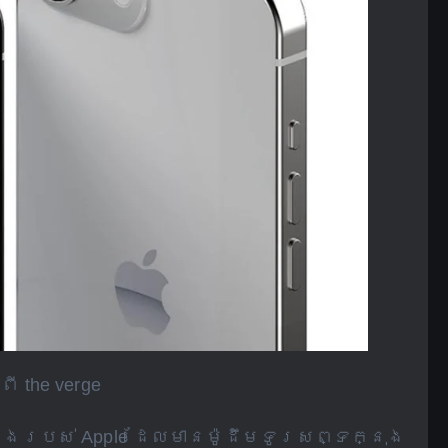
ី the verge
បូង​របស់ Apple ដែល​មាន​ម៉ូដឹម​ទូរសព្ទ​ក្នុង​