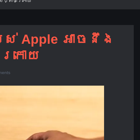
សប្តាហ៍ក្រោយ
បស់ Apple អាចនឹង
៍ក្រោយ
ents