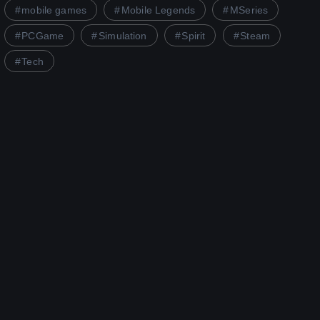
mobile games
Mobile Legends
MSeries
PCGame
Simulation
Spirit
Steam
Tech