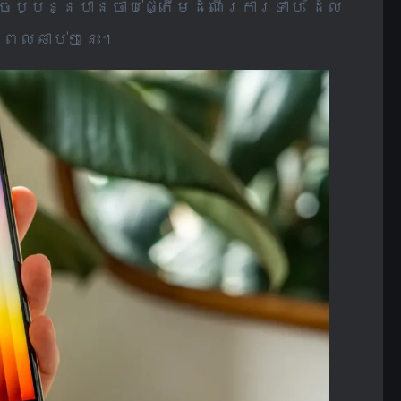
បច្ចុប្បន្នបានចាប់ផ្តើមដំណើរការទាប ដែល
ងពេលឆាប់ៗនេះ។