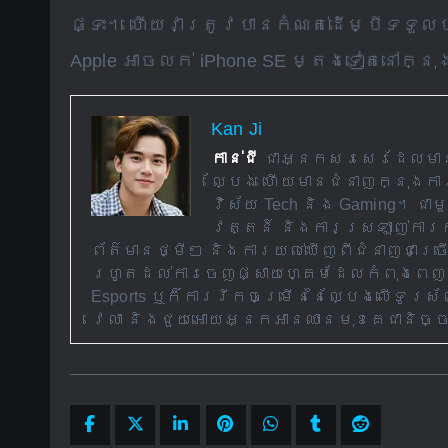
ផ្ទះ។ ហើយវាត្រូវបានកំណត់ដើម្បីទទួល
Apple អាចលក់ iPhone SE ម្តងទៀតនៅក្
Kan Ji
កាន់ជី
ជាអ្នកសរសេរដែលមានចំ
ល្បែង ហើយមានជំនាញក្នុងការ
វិស័យ Tech និង Gaming។ ជា
វត្តន៍ និងការស្រឡាញ់ការ
ព័ត៌មានថ្មីៗ និងការយល់ឃើញពីជំនាញជាច្
រហូតដល់ការចេញផ្សាយហ្គេមដែលកំពុងពេញន
Esports ឬក៏ការរីកចម្រើននៃល្បែងលើទូរស
វេលា និងជួយអោយអ្នកអានឈានមុខគេជានិច្