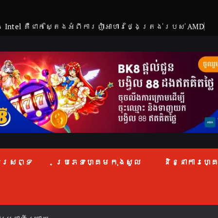
Intel គឺជាក់ស្តែងអំពីការញ៉ាំអាហារថ្ងៃត្រង់របស់ AMD
ទូរសព្ទ
ប្រភេទហ្គេមកុងសូល
និន្នាការហ្