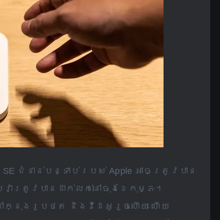
e SE ជំនាន់បន្ទាប់របស់ Apple អាចត្រូវបាន
លវាត្រូវបានដាក់លក់នៅចុងខែកុម្ភៈ។
ញនៅក្នុងរូបថត និងវីដេអូរួចហើយ ហើយ