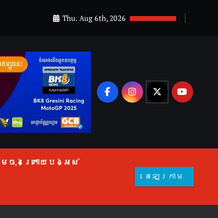
Thu. Aug 6th, 2026
គេមចុងក្រោយបង្អស់
តេឡេក្រាម