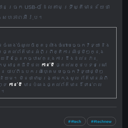
បានច្រក USB-C ដែលតាមទ្រឹស្តីមានន័យថា
នុងសហភាពអឺរ៉ុប។
ណង់ចំណូលចិត្តខ្លាំងចំពោះបច្ចេកវិទ្យា និង
ផ្តល់ព័ត៌មានអំពីព្រឹត្តិការណ៍ថ្មីៗក្នុង
មួយនឹងភ្នែកច្បាស់ក្នុងការដឹងដល់នវានុ
កម្សាន្តឌីជីថល
កាន់ជី
ផ្តល់អត្ថបទជម្រៅ
រើន ចាប់ពីឧបករណ៍ហ្គេមបច្ចេកវិទ្យាថ្មីៗ
ិយម។ មិនថាជាសង្គ្រាមកុងសូល ព័ត៌មានអំពី
័ព្ទ
កាន់ជី
មានបំណងផ្តល់ព័ត៌មានដ៏ទាន់ពេល
ច។
#tech
#technew