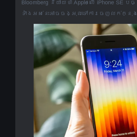
Bloomberg និយាយថា Apple លើ iPhone SE 
ទាំងអស់នេះអាចចង្អុលទៅការចេញលក់ក្នុ