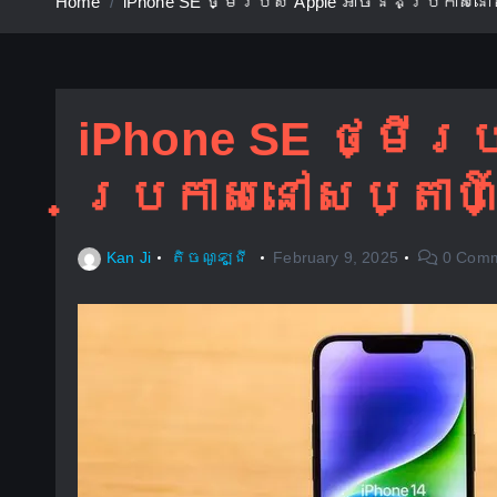
Home
iPhone SE ថ្មីរបស់ Apple អាចនឹងប្រកាសនៅ
iPhone SE ថ្មីរ
ប្រកាសនៅសប្តាហ
Kan Ji
តិចណូឡូជី
February 9, 2025
0 Comm