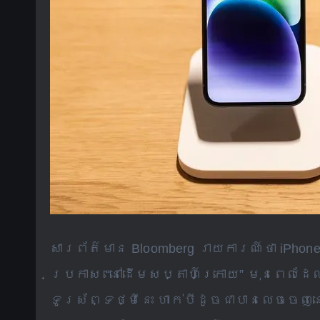
សារព័ត៌មាន Bloomberg រាយការណ៍ថា iPhon
ប្រកាស “នៅដើមសប្តាហ៍ក្រោយ” មុនពេលដែ
ទូរស័ព្ទថ្មីនេះ ហាក់បីដូចជាបានលេចចេ