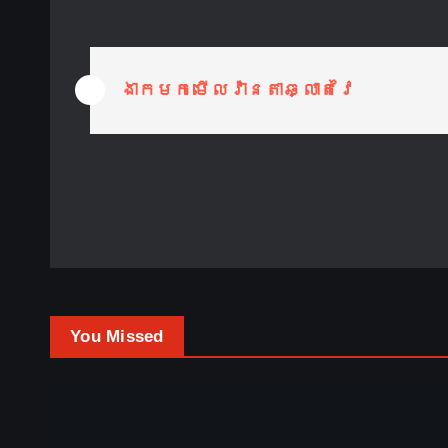
P
ងាកមកមើលវ៉ានតាឆ្លាតវៃ
o
s
t
n
a
v
You Missed
i
g
a