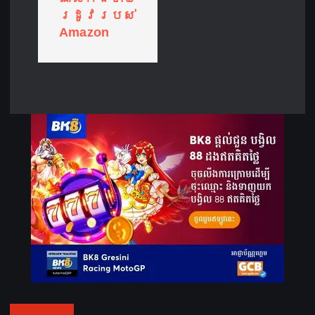
v
រដូវរបស់
Amazon
i
g
a
t
i
o
n