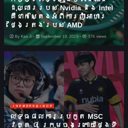
ដុល្លាររបស់ Nvidia និង Intel
គឺជាក់ស្តែងអំពីការញ៉ាំអាហារ
ថ្ងៃត្រង់របស់ AMD
By
Kan Ji
September 19, 2025
376 views
ប្រភេទហ្គេមទូរសព្ទ
លទ្ធផលការប្រកួត MSC
វគ្គ ៨ ក្រុមចុងក្រោយថ្ងៃទី