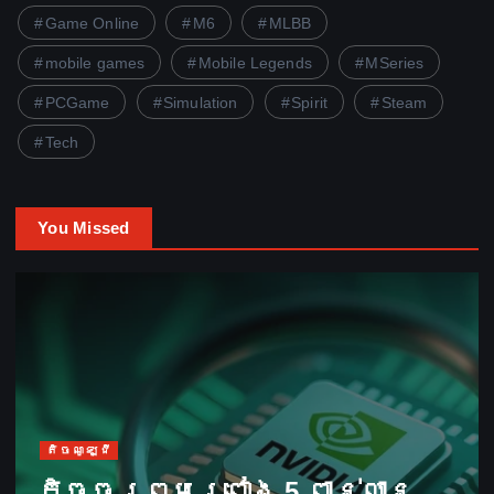
Game Online
M6
MLBB
mobile games
Mobile Legends
MSeries
PCGame
Simulation
Spirit
Steam
Tech
You Missed
តិចណូឡូជី
កិច្ចព្រមព្រៀង 5 ពាន់លាន