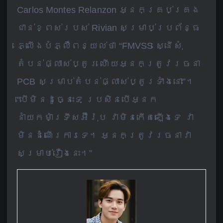
Carlos Montes Relanzon អ្នកគ្រប់គ្រង
ជាន់ខ្ពស់របស់ Rivian សម្រាប់ប្រព័ន្ធ
ភ្លើងបំភ្លឺពន្យល់ថា “FMVSS ស្នើសុំ
តំបន់ផ្លាស់ប្តូរ ហើយអ្នកត្រូវរចនា
PCB សម្រាប់តំបន់ផ្លាស់ប្តូរទាំងនោះ”។
“បើមិនដូច្នេះទេ ប្រសិនបើអ្នក
នាំយកម៉ាទ្រីសអ៊ឺរ៉ុប វាមិនកើតឡើងទេ វា
មិនដំណើរការទេ។ អ្នកត្រូវរចនាវា
សម្រាប់រឿងនេះ។”