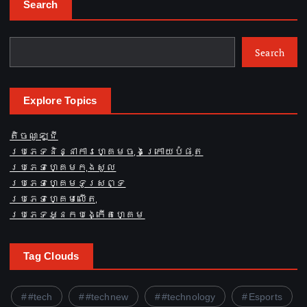
Search
Search
Explore Topics
តិចណូឡូជី
ប្រភេទនិន្នាការហ្គេមចុងក្រោយបំផុត
ប្រភេទហ្គេមកុងសូល
ប្រភេទហ្គេមទូរសព្ទ
ប្រភេទហ្គេមលើតុ
ប្រភេទអ្នកបង្កើតហ្គេម
Tag Clouds
#tech
#technew
#technology
Esports