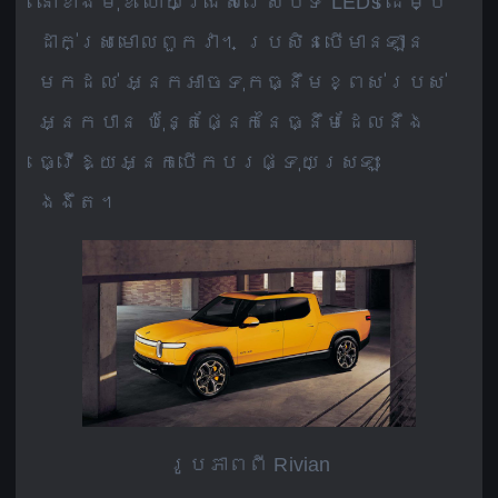
នៅខាងមុខ ហើយជ្រើសរើសបិទ LEDs ដើម្បី
ដាក់ស្រមោលពួកវា។ ប្រសិនបើមានឡាន
មកដល់ អ្នកអាចទុកធ្នឹមខ្ពស់របស់
អ្នកបាន ប៉ុន្តែផ្នែកនៃធ្នឹមដែលនឹង
ធ្វើឱ្យអ្នកបើកបរផ្ទុយស្រឡះ
ងងឹត។
រូបភាពពី Rivian