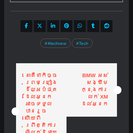
#technew
Tech
P
នេះគឺជាកិច្ច
BMW អស់
o
ព្រមព្រៀង
សង្ឃឹម
ដ៏ល្អបំផុត
ក្នុងការ
s
ដែលអ្នក
លក់ XM
t
អាចទទួល
ដល់អ្នក
បានរួច
n
ហើយពី
ព្រឹត្តិការ
a
ណ៍លក់និទាឃ