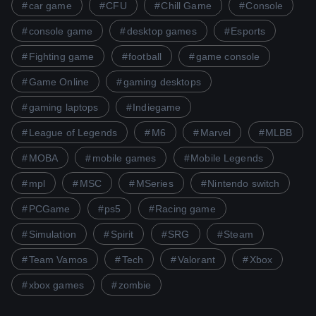
car game
CFU
Chill Game
Console
console game
desktop games
Esports
Fighting game
football
game console
Game Online
gaming desktops
gaming laptops
Indiegame
League of Legends
M6
Marvel
MLBB
MOBA
mobile games
Mobile Legends
mpl
MSC
MSeries
Nintendo switch
PCGame
ps5
Racing game
Simulation
Spirit
SRG
Steam
Team Vamos
Tech
Valorant
Xbox
xbox games
zombie