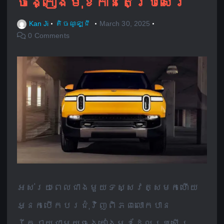
ចង្កៀងមុខកាន់តែប្រសើរ
Kan Ji
តិចណូឡូជី
March 30, 2025
0 Comments
អស់រយៈពេលជាងមួយទស្សវត្សមកហើយ
អ្នកបើកបរជុំវិញពិភពលោកបាន
រីករាយជាមួយចង្កៀងមុខដែលប្រសើរ