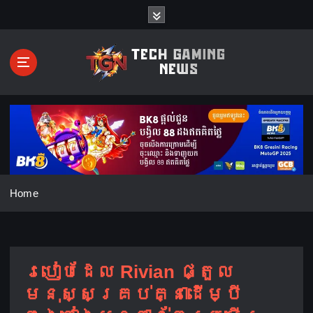
S
k
i
p
t
o
c
o
n
t
e
n
Home
t
របៀបដែល Rivian ផ្តួល
មនុស្សគ្រប់គ្នាដើម្បី