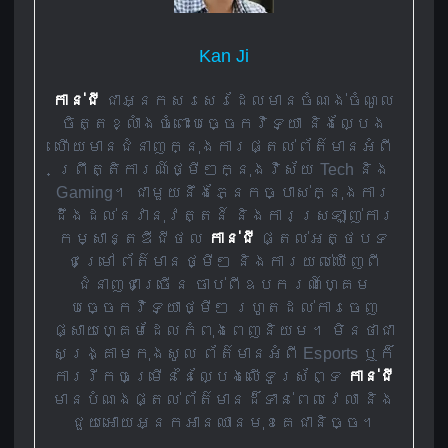
Kan Ji
កាន់ជី
ជាអ្នកសរសេរដែលមានចំណង់ចំណូល
ចិត្តខ្លាំងចំពោះបច្ចេកវិទ្យា និងល្បែង
ហើយមានជំនាញក្នុងការផ្តល់ព័ត៌មានអំពី
ព្រឹត្តិការណ៍ថ្មីៗក្នុងវិស័យ Tech និង
Gaming។ ជាមួយនឹងភ្នែកច្បាស់ក្នុងការ
ដឹងដល់នវានុវត្តន៍ និងការស្រឡាញ់ការ
កម្សាន្តឌីជីថល
កាន់ជី
ផ្តល់អត្ថបទ
ជម្រៅ ព័ត៌មានថ្មីៗ និងការយល់ឃើញពី
ជំនាញជាច្រើន ចាប់ពីឧបករណ៍ហ្គេម
បច្ចេកវិទ្យាថ្មីៗ រហូតដល់ការចេញ
ផ្សាយហ្គេមដែលកំពុងពេញនិយម។ មិនថាជា
សង្គ្រាមកុងសូល ព័ត៌មានអំពី Esports ឬក៏
ការរីកចម្រើននៃល្បែងលើទូរស័ព្ទ
កាន់ជី
មានបំណងផ្តល់ព័ត៌មានដ៏ទាន់ពេលវេលា និង
ជួយអោយអ្នកអានឈានមុខគេជានិច្ច។