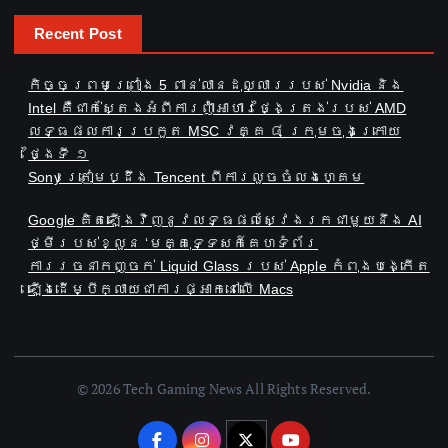
Recent Post
កិច្ចព្រមព្រៀង 5 ពាន់លានដុល្លាររបស់ Nvidia និង
Intel គឺជាក់ស្តែងអំពីការញ៉ាំអាហារថ្ងៃត្រង់របស់ AMD
លទ្ធផលការប្រកួត MSC វគ្គ ៨ ក្រុមចុងក្រោយ
ថ្ងៃទី ១
Sony ត្រៀមប្ដឹង​ Tencent ពីការលួចចំលងហ្គេម
Google គិតឡើងវិញនូវលទ្ធផលស្វែងរកជាមួយនឹង AI
ថ្មីរបស់ខ្លួន ‘មគ្គុទ្ទេសក៍គេហទំព័រ
ការ​រចនា​កញ្ចក់ Liquid Glass របស់ Apple ​កំពុង​បង្កើត​
ឡើង​ដើម្បី​ក្លាយ​ជា​ការ​ផ្អាក​នៅ​លើ Macs
© 2026 Tech Gaming News All Rights Reserved.