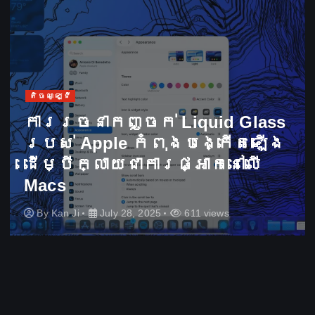
តិចណូឡូជី
ការ​រចនា​កញ្ចក់ Liquid Glass
របស់ Apple ​កំពុង​បង្កើត​ឡើង​
ដើម្បី​ក្លាយ​ជា​ការ​ផ្អាក​នៅ​លើ
Macs
By
Kan Ji
July 28, 2025
611 views