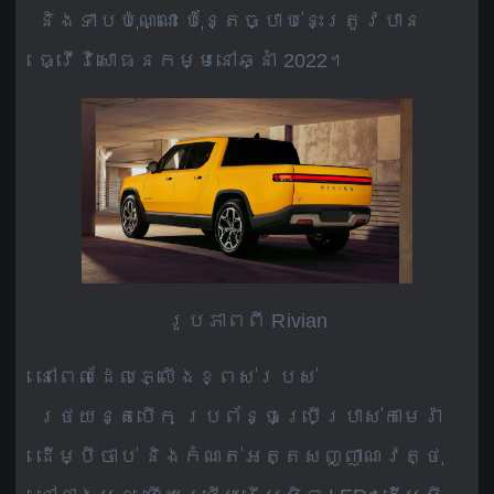
និងទាបប៉ុណ្ណោះ ប៉ុន្តែច្បាប់នេះត្រូវបាន
ធ្វើវិសោធនកម្មនៅឆ្នាំ 2022។
រូបភាពពី Rivian
នៅពេលដែលភ្លើងខ្ពស់របស់
រថយន្តបើក ប្រព័ន្ធប្រើប្រាស់កាមេរ៉ា
ដើម្បីចាប់ និងកំណត់អត្តសញ្ញាណវត្ថុ