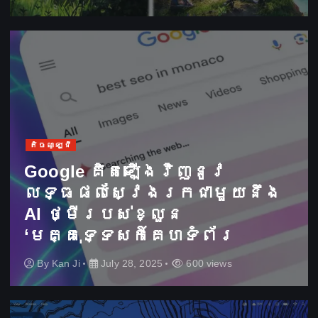
តិចណូឡូជី
Google គិតឡើងវិញនូវ
លទ្ធផលស្វែងរកជាមួយនឹង
AI ថ្មីរបស់ខ្លួន
‘មគ្គុទ្ទេសក៍គេហទំព័រ
By
Kan Ji
July 28, 2025
600 views