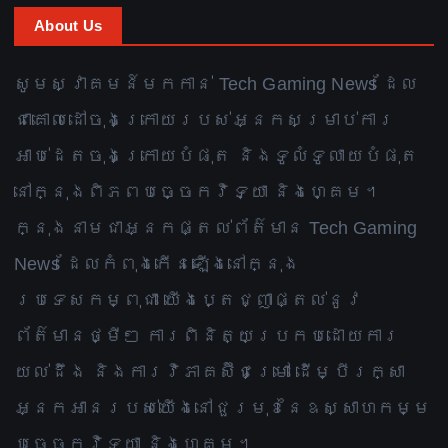
About Us
សូមស្វាគមន៍មកកាន់ Tech Gaming News ដែល
ជាគោលដៅចុងក្រោយរបស់អ្នកសម្រាប់ការ
អាប់ដេតចុងក្រោយបំផុត និងទូលំទូលាយបំផុត
នៅក្នុងពិភពបច្ចេកវិទ្យា និងហ្គេម។
ក្នុងនាមជាអ្នកផ្តល់ព័ត៌មាន Tech Gaming
News ដែលកំពុងកើនឡើងនៅក្នុង
ប្រទេសកម្ពុជា យើងប្តេជ្ញាផ្តល់នូវ
ព័ត៌មានថ្មីៗ ការពិនិត្យប្រកបដោយការ
យល់ដឹង និងការវិភាគស៊ីជម្រៅ ដើម្បីរក្សា
អ្នកអានរបស់យើងនៅជួរមុខនៃឧស្សាហកម្ម
បច្ចេកវិទ្យា និងហ្គេម។