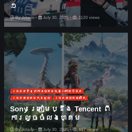
១
By
Jotario
July 30, 2025
1120 views
ប្រភេទនិន្នាការហ្គេមចុងក្រោយបំផុត
ប្រភេទហ្គេមកុងសូល
ប្រភេទហ្គេមលើតុ
Sony ត្រៀមប្ដឹង​ Tencent ពី
ការលួចចំលងហ្គេម
By
Jotario
July 30, 2025
617 views