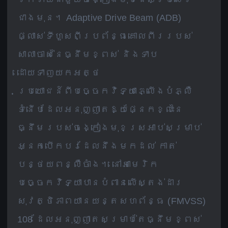
ជាងមុន។ Adaptive Drive Beam (ADB)
ផ្លាស់ទីហួសពីប្រព័ន្ធគោលពីររបស់
សាលាចាស់នៃធ្នឹមខ្ពស់ និងទាប
ដោយទាញយកអត្ថ
ប្រយោជន៍ពីបច្ចេកវិទ្យាភ្លើងបំភ្លឺ
ទំនើបដែលអនុញ្ញាតឱ្យផ្នែកខ្លះនៃ
ធ្នឹមរបស់ចង្កៀងមុខស្រអាប់សម្រាប់
អ្នកបើកបរដែលនឹងមកដល់ កាត់
បន្ថយពន្លឺចាំង។ នៅអាមេរិក
បច្ចេកវិទ្យាបានបំពានលើស្តង់ដារ
សុវត្ថិភាពយានយន្តសហព័ន្ធ (FMVSS)
108 ដែលអនុញ្ញាតសម្រាប់តែធ្នឹមខ្ពស់