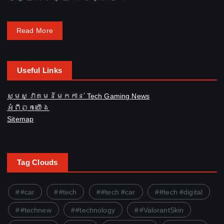
Read More
Useful Links
សូមស្វាគមន៍មកកាន់ Tech Gaming News
អំពី​ពួក​យើង
Sitemap
Tag Clouds
#car
#tech
#tech #car
#tech #digital
#technew
#technology
#ValorantSkin