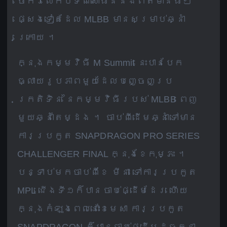
ចែករំលែកបទពិសោធន៍និងព័ត៌មានធំៗ
ផ្សេងទៀតដែល MLBB មានសម្រាប់ឆ្នាំ
ក្រោយ ។
ក្នុងកម្មវិធី M Summit នេះបានបែក
ធ្លាយរូបភាពមួយដែលបញ្ចេញប្រ
ក្រតិទិន នៃកម្មវិធីរបស់ MLBB ពេញ
មួយឆ្នាំតែម្ដង ។ ចាប់ពីដើមឆ្នាំទៅមាន
ការប្រកួត SNAPDRAGON PRO SERIES
CHALLENGER FINAL ក្នុងខែកុម្ភះ ។
បន្ទាប់មកចាប់ពីខែ មីនា ទៅការប្រកួត
MPL ជើងទី១ក៏បានចាប់ផ្ដើមដែរ ហើយ
ក្នុងកំឡុងពេលនោះខែមេសា ការប្រកួត