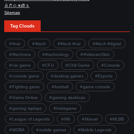
អំពី​ពួក​យើង
Sitemap
Tag Clouds
#car
#tech
#tech #car
#tech #digital
#technew
#technology
#ValorantSkin
car game
CFU
Chill Game
Console
console game
desktop games
Esports
Fighting game
football
game console
Game Online
gaming desktops
gaming laptops
Indiegame
League of Legends
M6
Marvel
MLBB
MOBA
mobile games
Mobile Legends