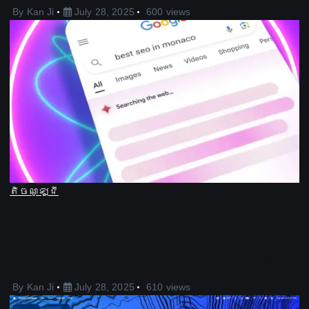
By
Kan Ji
July 28, 2025
600 views
តិចណូឡូជី
ការ​រចនា​កញ្ចក់ Liquid Glass
របស់ Apple ​កំពុង​បង្កើត​ឡើង​
ដើម្បី​ក្លាយ​ជា​ការ​ផ្អាក​នៅ​លើ Macs
By
Kan Ji
July 28, 2025
610 views