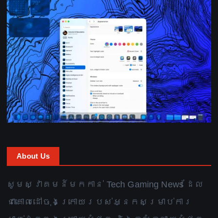
About Us
សូមស្វាគមន៍មកកាន់ Tech Gaming News ដែល
ជាគោលដៅចុងក្រោយរបស់អ្នកសម្រាប់ការ