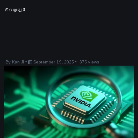
តិចណូឡូជី
កិច្ចព្រមព្រៀង 5 ពាន់លាន
ដុល្លាររបស់ Nvidia និង Intel
គឺជាក់ស្តែងអំពីការញ៉ាំអាហារថ្ងៃ
ត្រង់របស់ AMD
By
Kan Ji
September 19, 2025
375 views