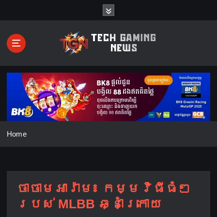
S
k
i
p
t
o
c
o
n
t
e
n
Home
t
ចាចាមអារ៉ាម៖ កម្មវិធី​ធំៗ
របស់ MLBB ឆ្នាំក្រោយ