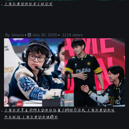
ប្រភេទហ្គេមទូរសព្ទ
លទ្ធផលការប្រកួត MSC វគ្គ
៨ ក្រុមចុងក្រោយថ្ងៃទី ១
By
Jotario
July 30, 2025
1119 views
ប្រភេទនិន្នាការហ្គេមចុងក្រោយបំផុត
ប្រភេទហ្គេម
កុងសូល
ប្រភេទហ្គេមលើតុ
Sony ត្រៀមប្ដឹង​ Tencent ពី