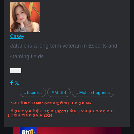
Casey
Jatario is a long term veteran in Esports and
Gaming fields.
Esports
MLBB
Mobile Legends
P
SRG ទំលាក់ Team Spirit ចេញពីការប្រកួត M6
o
កំពូលកម្មវិធីប្រកួត Esports ទាំង 5 មានអ្នកទស្សនា
s
ច្រើនជាងគេក្មុង 2024
t
n