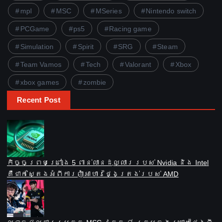
mpl
MSC
MSeries
Nintendo switch
PCGame
ps5
Racing game
Simulation
Spirit
SRG
Steam
Team Vamos
Tech
Valorant
Xbox
xbox games
zombie
Recent Post
កិច្ចព្រមព្រៀង 5 ពាន់លានដុល្លាររបស់ Nvidia និង Intel
គឺជាក់ស្តែងអំពីការញ៉ាំអាហារថ្ងៃត្រង់របស់ AMD