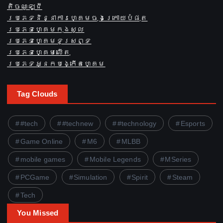
តិចណូឡូជី
ប្រភេទនិន្នាការហ្គេមចុងក្រោយបំផុត
ប្រភេទហ្គេមកុងសូល
ប្រភេទហ្គេមទូរសព្ទ
ប្រភេទហ្គេមលើតុ
ប្រភេទអ្នកបង្កើតហ្គេម
Tag Clouds
#tech
#technew
#technology
Esports
Game Online
M6
MLBB
mobile games
Mobile Legends
MSeries
PCGame
Simulation
Spirit
Steam
Tech
You Missed