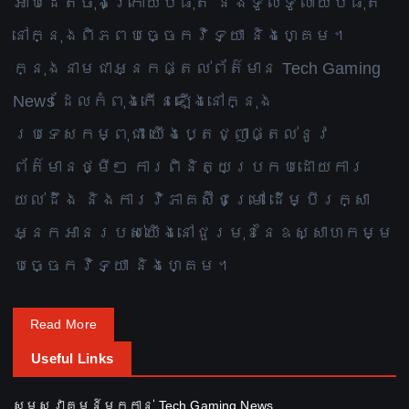
អាប់ដេតចុងក្រោយបំផុត និងទូលំទូលាយបំផុត
នៅក្នុងពិភពបច្ចេកវិទ្យា និងហ្គេម។
ក្នុងនាមជាអ្នកផ្តល់ព័ត៌មាន Tech Gaming
News ដែលកំពុងកើនឡើងនៅក្នុង
ប្រទេសកម្ពុជា យើងប្តេជ្ញាផ្តល់នូវ
ព័ត៌មានថ្មីៗ ការពិនិត្យប្រកបដោយការ
យល់ដឹង និងការវិភាគស៊ីជម្រៅ ដើម្បីរក្សា
អ្នកអានរបស់យើងនៅជួរមុខនៃឧស្សាហកម្ម
បច្ចេកវិទ្យា និងហ្គេម។
Read More
Useful Links
សូមស្វាគមន៍មកកាន់ Tech Gaming News