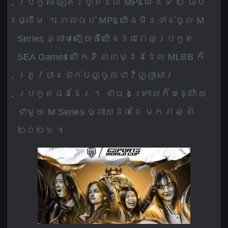
ប្រកួត ទៀតរហូតដល់ MPL ជើងទី ២ ចាប់
ផ្ដើម ។ ពេលចប់ MPL យើងមិនទាន់ចូល M
Series ភ្លាមឡើយគឺយើងដល់ពេលប្រកួត
SEA Games លើកទី ៣៣ម្ដងដែល MLBB ក៏
ត្រូវបានដាក់បញ្ចូលជាវិញ្ញាសារ
ប្រកួតផងដែរ ។ ជាចុងក្រោយក៏បង្ហើយ
ជាមួយ M Series ធ្លាយដល់ខែ មករា ឆ្នាំ
២០២៦ ៕