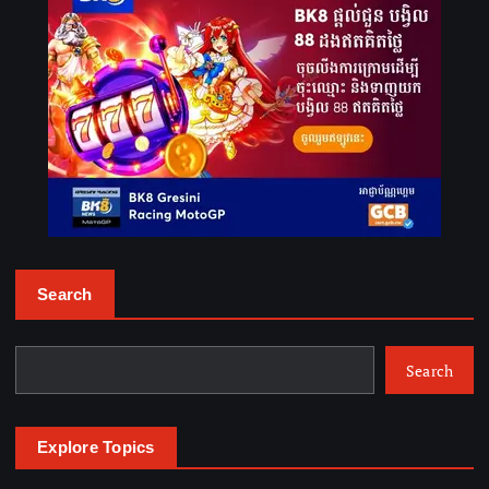
a
v
i
g
a
t
i
o
n
Search
Search
Explore Topics