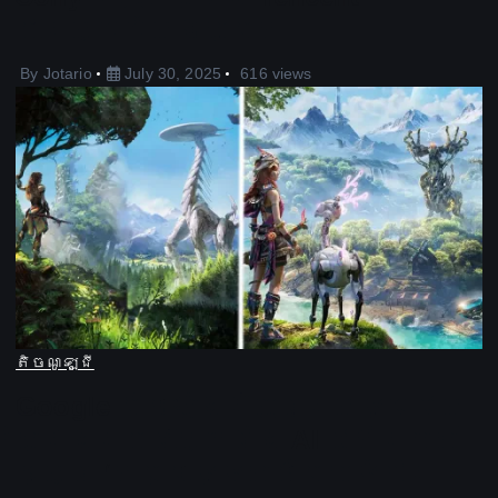
ការលួចចំលងហ្គេម
By
Jotario
July 30, 2025
616 views
តិចណូឡូជី
Google គិតឡើងវិញនូវលទ្ធផល
ស្វែងរកជាមួយនឹង AI ថ្មីរបស់
ខ្លួន ‘មគ្គុទ្ទេសក៍គេហទំព័រ