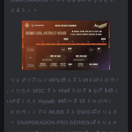
SNAPDRAGON ក៏បានចាប់ផ្ដើមដូចគ្នា
ផងដែរ ។
បន្ទាប់ពីចប់ MPL យើងនឹងឈានទៅដល់ការ
ប្រកួត MSC និង MWI ដែលនឹងធ្វើដំណើរ
ទៅទីក្រុង Riyadh ជាលើកទី ២ ដែលជាការ
សហការរវាង MLBB និង EWC នៅតែបន្ត
។ SNAPDRAGON PRO SERIES នៅតែបន្ត