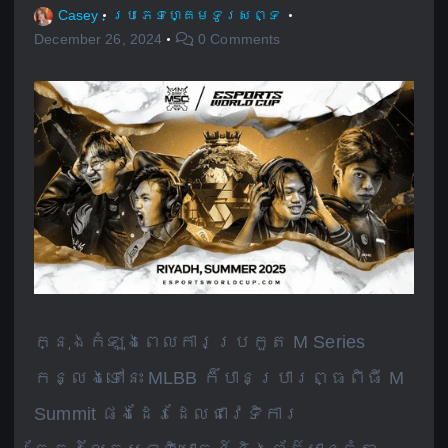
Casey
ប្រភេទហ្គេមទូរសព្ទ
December 26, 2024
0 Comments
ក្នុងកំឡុងពេលការប្រកួត M Series
កន្លងទៅនេះ MLBB ក៏បានប្រារព្ធពិធី M
Summit ផងដែរដែលជាវេទិការ